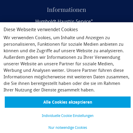
Informationen
„Humboldt-Haustür-Service"
Diese Webseite verwendet Cookies
Rail&Fly
Wir verwenden Cookies, um Inhalte und Anzeigen zu
Service
personalisieren, Funktionen für soziale Medien anbieten zu
können und die Zugriffe auf unsere Website zu analysieren.
Philosophie
Außerdem geben wir Informationen zu Ihrer Verwendung
unserer Website an unsere Partner für soziale Medien,
Unsere Partner
Werbung und Analysen weiter. Unsere Partner führen diese
AGB
Informationen möglicherweise mit weiteren Daten zusammen,
die Sie ihnen bereitgestellt haben oder die sie im Rahmen
Pauschalreiserecht
Ihrer Nutzung der Dienste gesammelt haben.
Nutzungsbedingungen Vorteilsprogramm
Alle Cookies akzeptieren
Impressum
Individuelle Cookie Einstellungen
Widerrufsrecht/Datenschutz
Nur notwendige Cookies